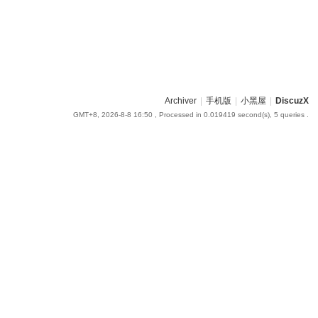
Archiver
|
手机版
|
小黑屋
|
DiscuzX
GMT+8, 2026-8-8 16:50
, Processed in 0.019419 second(s), 5 queries .