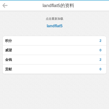
landflat5的资料
点击重新加载
landflat5
积分
2
威望
0
金钱
2
贡献
0