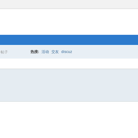
热搜:
活动
交友
discuz
帖子
搜
索