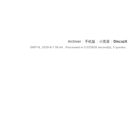
Archiver
|
手机版
|
小黑屋
|
DiscuzX
GMT+8, 2026-8-7 06:44
, Processed in 0.025928 second(s), 5 queries .