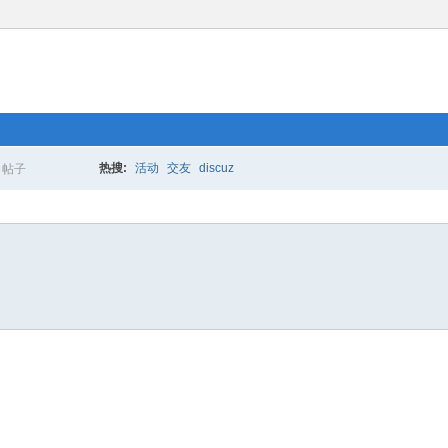
热搜:
活动
交友
discuz
帖子
搜
索