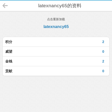
latexnancy65的资料
点击重新加载
latexnancy65
积分
2
威望
0
金钱
2
贡献
0