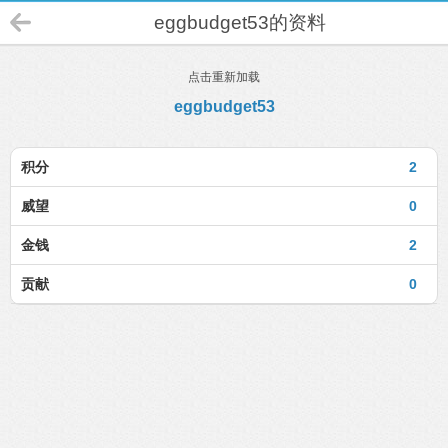
eggbudget53的资料
点击重新加载
eggbudget53
积分
2
威望
0
金钱
2
贡献
0