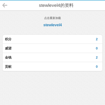
stewlevel4的资料
点击重新加载
stewlevel4
积分
2
威望
0
金钱
2
贡献
0