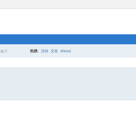
热搜:
活动
交友
discuz
帖子
搜
索