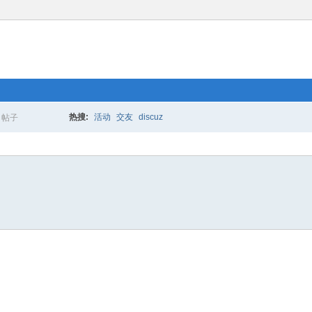
热搜:
活动
交友
discuz
帖子
搜
索