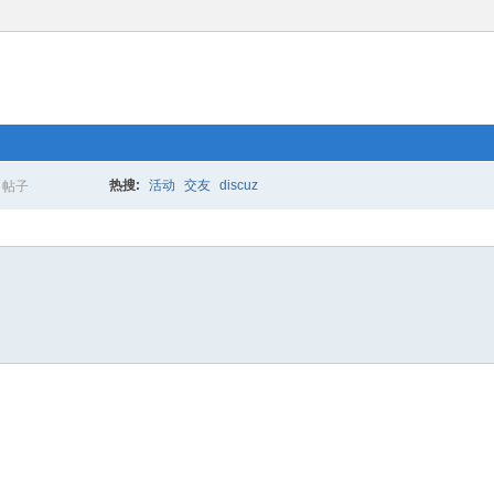
热搜:
活动
交友
discuz
帖子
搜
索