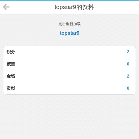
topstar9的资料
点击重新加载
topstar9
积分
2
威望
0
金钱
2
贡献
0