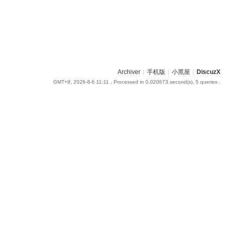
Archiver
|
手机版
|
小黑屋
|
DiscuzX
GMT+8, 2026-8-6 11:11
, Processed in 0.020673 second(s), 5 queries .