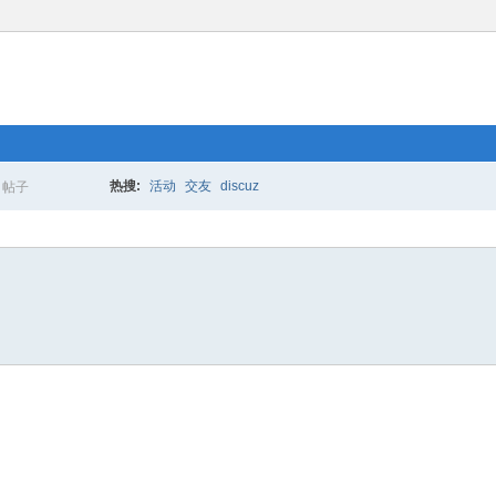
热搜:
活动
交友
discuz
帖子
搜
索