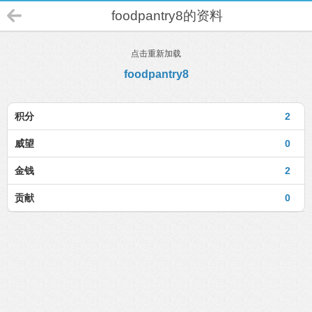
foodpantry8的资料
点击重新加载
foodpantry8
积分
2
威望
0
金钱
2
贡献
0