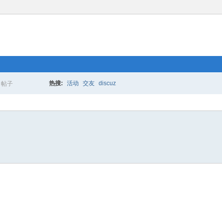
热搜:
活动
交友
discuz
帖子
搜
索