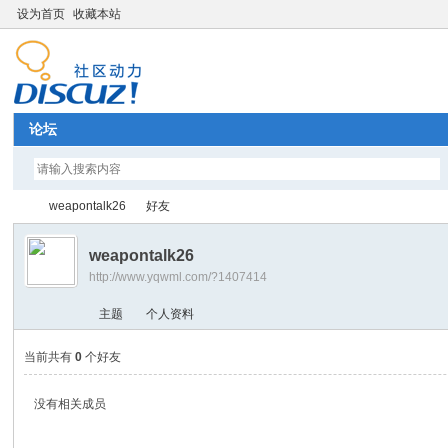
设为首页
收藏本站
论坛
weapontalk26
好友
weapontalk26
http://www.yqwml.com/?1407414
Di
›
›
主题
个人资料
当前共有
0
个好友
没有相关成员