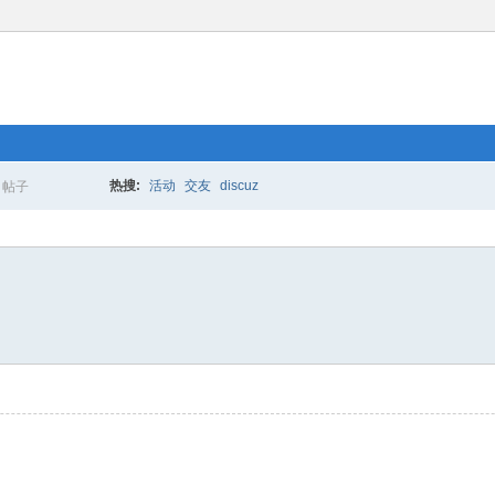
热搜:
活动
交友
discuz
帖子
搜
索