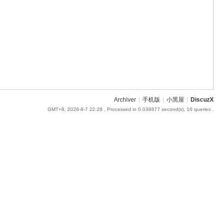
Archiver
|
手机版
|
小黑屋
|
DiscuzX
GMT+8, 2026-8-7 22:26
, Processed in 0.039877 second(s), 16 queries .