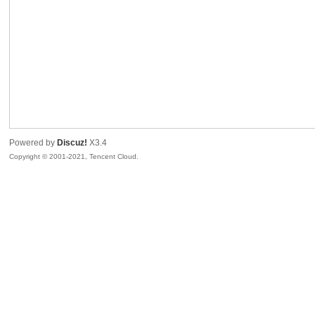
sc
Powered by
Discuz!
X3.4
Copyright © 2001-2021, Tencent Cloud.
uz!
Bo