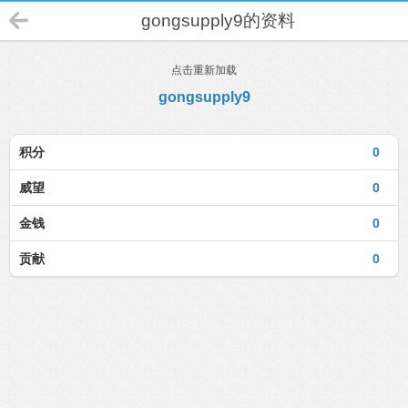
gongsupply9的资料
点击重新加载
gongsupply9
积分
0
威望
0
金钱
0
贡献
0