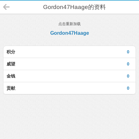
Gordon47Haage的资料
点击重新加载
Gordon47Haage
积分
0
威望
0
金钱
0
贡献
0