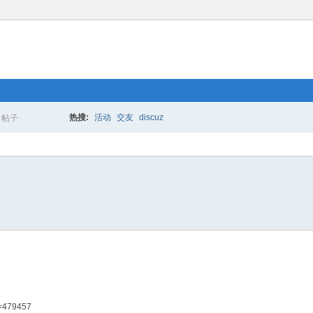
热搜:
活动
交友
discuz
帖子
搜
索
d=479457