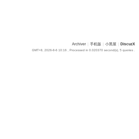
Archiver
|
手机版
|
小黑屋
|
DiscuzX
GMT+8, 2026-8-6 10:16
, Processed in 0.020370 second(s), 5 queries .