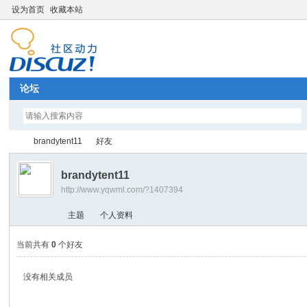
设为首页
收藏本站
论坛
brandytent11
好友
brandytent11
http://www.yqwml.com/?1407394
Di
›
›
主题
个人资料
当前共有
0
个好友
没有相关成员