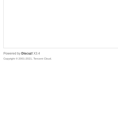
sc
Powered by
Discuz!
X3.4
Copyright © 2001-2021, Tencent Cloud.
uz!
Bo