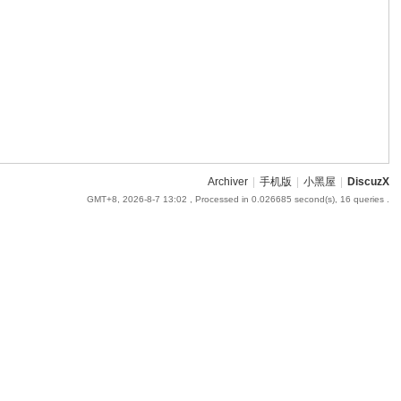
Archiver
|
手机版
|
小黑屋
|
DiscuzX
GMT+8, 2026-8-7 13:02
, Processed in 0.026685 second(s), 16 queries .