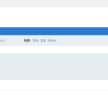
热搜:
活动
交友
discuz
帖子
搜
索