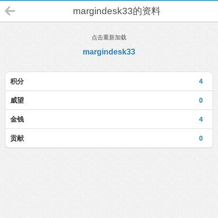
margindesk33的资料
点击重新加载
margindesk33
积分
4
威望
0
金钱
4
贡献
0