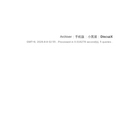
Archiver
|
手机版
|
小黑屋
|
DiscuzX
GMT+8, 2026-8-9 02:55
, Processed in 0.016278 second(s), 5 queries .