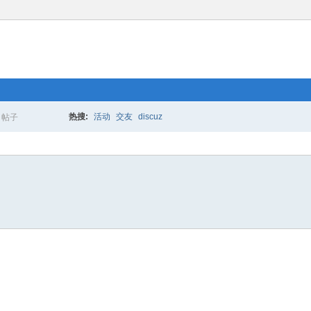
热搜:
活动
交友
discuz
帖子
搜
索