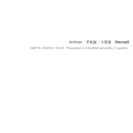
Archiver
|
手机版
|
小黑屋
|
DiscuzX
GMT+8, 2026-8-7 15:18
, Processed in 0.014614 second(s), 5 queries .