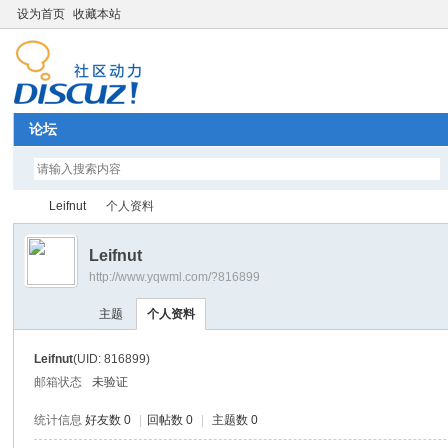
设为首页
收藏本站
论坛
Leifnut
个人资料
Leifnut
http://www.yqwml.com/?816899
Di
›
›
主题
个人资料
Leifnut
(UID: 816899)
邮箱状态
未验证
统计信息
好友数 0
|
回帖数 0
|
主题数 0