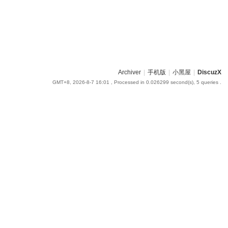
Archiver
|
手机版
|
小黑屋
|
DiscuzX
GMT+8, 2026-8-7 16:01
, Processed in 0.026299 second(s), 5 queries .