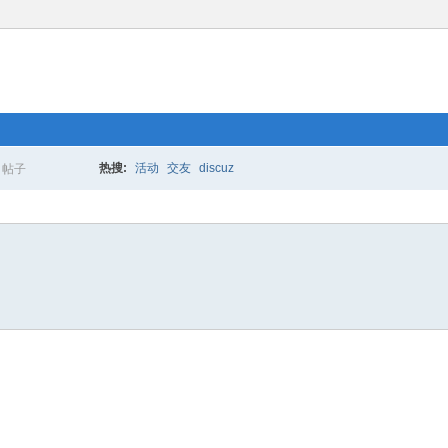
热搜:
活动
交友
discuz
帖子
搜
索