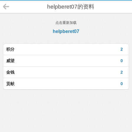
helpberet07的资料
点击重新加载
helpberet07
积分
2
威望
0
金钱
2
贡献
0