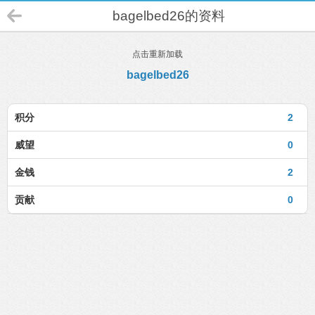
bagelbed26的资料
点击重新加载
bagelbed26
积分
2
威望
0
金钱
2
贡献
0