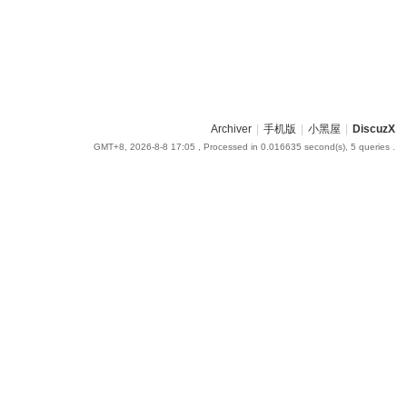
Archiver
|
手机版
|
小黑屋
|
DiscuzX
GMT+8, 2026-8-8 17:05
, Processed in 0.016635 second(s), 5 queries .