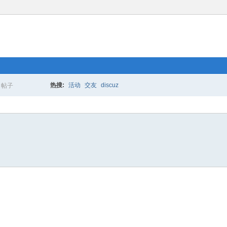
热搜:
活动
交友
discuz
帖子
搜
索