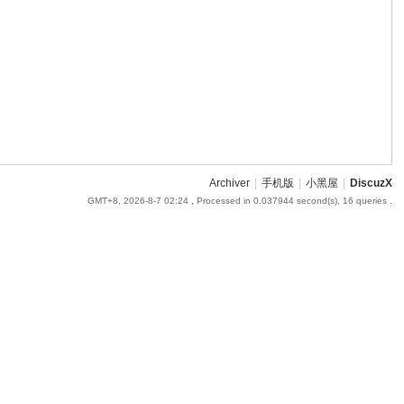
Archiver
|
手机版
|
小黑屋
|
DiscuzX
GMT+8, 2026-8-7 02:24
, Processed in 0.037944 second(s), 16 queries .