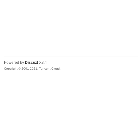
sc
Powered by
Discuz!
X3.4
Copyright © 2001-2021, Tencent Cloud.
uz!
Bo