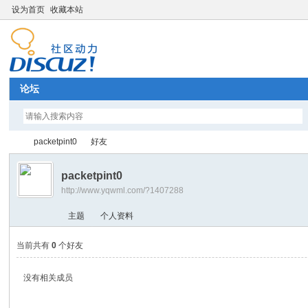
设为首页
收藏本站
论坛
packetpint0
好友
packetpint0
http://www.yqwml.com/?1407288
Di
›
›
主题
个人资料
当前共有
0
个好友
没有相关成员