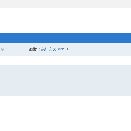
热搜:
活动
交友
discuz
帖子
搜
索