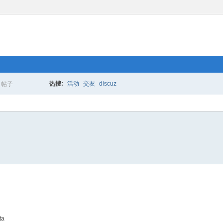
热搜:
活动
交友
discuz
帖子
搜
索
ta