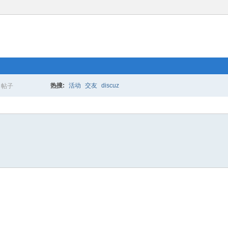
热搜:
活动
交友
discuz
帖子
搜
索