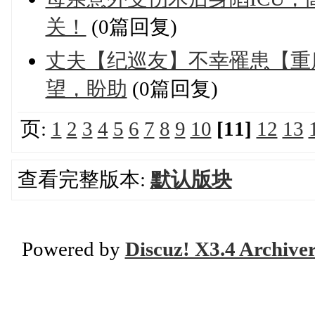
关！
(0篇回复)
丈夫【纪巡友】不幸罹患【重
望，盼助
(0篇回复)
页:
1
2
3
4
5
6
7
8
9
10
[11]
12
13
查看完整版本:
默认版块
Powered by
Discuz! X3.4 Archive