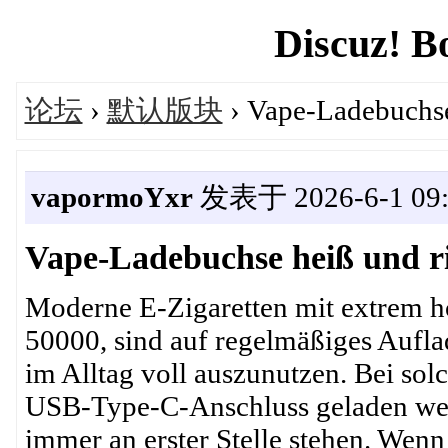
Discuz! B
论坛
›
默认版块
› Vape-Ladebuchse
vapormoYxr
发表于 2026-6-1 09:
Vape-Ladebuchse heiß und r
Moderne E-Zigaretten mit extrem h
50000, sind auf regelmäßiges Aufl
im Alltag voll auszunutzen. Bei so
USB-Type-C-Anschluss geladen werd
immer an erster Stelle stehen. Wenn