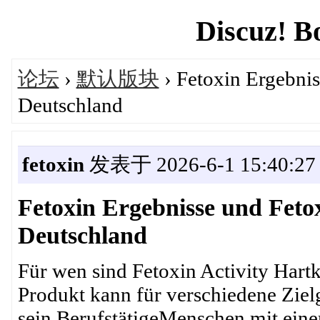
Discuz! B
论坛
›
默认版块
› Fetoxin Ergebnis
Deutschland
fetoxin
发表于 2026-6-1 15:40:27
Fetoxin Ergebnisse und Feto
Deutschland
Für wen sind Fetoxin Activity Hart
Produkt kann für verschiedene Ziel
sein.BerufstätigeMenschen mit eine