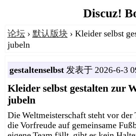
Discuz! B
论坛
›
默认版块
› Kleider selbst g
jubeln
gestaltenselbst
发表于 2026-6-3 09
Kleider selbst gestalten zur
jubeln
Die Weltmeisterschaft steht vor der 
die Vorfreude auf gemeinsame Fußba
eigene Team fällt, gibt es kein Halt