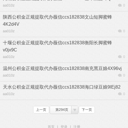
aa010z
0
陕西公积金正规提取代办薇信ccs182838文山短脚蜜蜂
4K2d4V
aa010z
0
十堰公积金正规提取代办薇信ccs182838衡阳长脚蜜蜂
v0jx9C
aa010z
0
温州公积金正规提取代办薇信ccs182838南充黑豆娘4X96vj
aa010z
0
天水公积金正规提取代办薇信ccs182838海口绿豆娘9lEj82
aa010z
0
上一页
第294页
下一页
首页
|
登录
|
注册