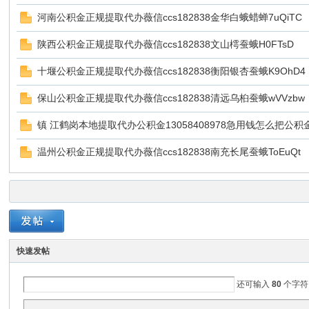
河南公积金正规提取代办薇信ccs182838金华白蛾蜡蝉7uQiTC
陕西公积金正规提取代办薇信ccs182838文山樗蚕蛾H0FTsD
十堰公积金正规提取代办薇信ccs182838衡阳银杏蚕蛾K9OhD4
保山公积金正规提取代办薇信ccs182838清远乌桕蚕蛾wVVzbw
镇 江鹤岗本地提取代办公积金13058408978急用钱怎么把公
ar
温州公积金正规提取代办薇信ccs182838南充长尾蚕蛾ToEuQt
快速发帖
d
还可输入
80
个字符