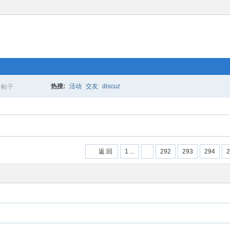
热搜:
活动
交友
discuz
帖子
搜
索
返 回
1 ...
292
293
294
2