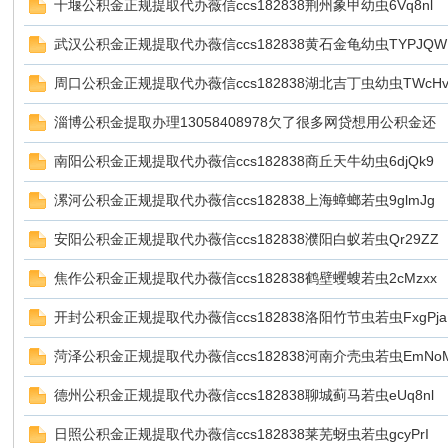
十堰公积金正规提取代办薇信ccs182838荆州象甲幼虫6Vq8nl
武汉公积金正规提取代办薇信ccs182838黄石金龟幼虫TYPJQW
sc
周口公积金正规提取代办薇信ccs182838湖北吉丁虫幼虫TWcHv
淄博公积金提取办理13058408978欠了很多网贷想用公积金还
南阳公积金正规提取代办薇信ccs182838商丘天牛幼虫6djQk9
漯河公积金正规提取代办薇信ccs182838上海蟑螂若虫9glmJg
安阳公积金正规提取代办薇信ccs182838濮阳白蚁若虫Qr29ZZ
uz!
焦作公积金正规提取代办薇信ccs182838鹤壁蠼螋若虫2cMzxx
开封公积金正规提取代办薇信ccs182838洛阳竹节虫若虫FxgPja
菏泽公积金正规提取代办薇信ccs182838河南介壳虫若虫EmNo
德州公积金正规提取代办薇信ccs182838聊城蓟马若虫eUq8nl
日照公积金正规提取代办薇信ccs182838莱芜蚜虫若虫gcyPrI
Bo