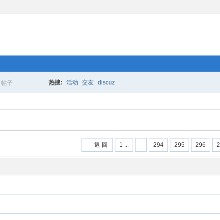
热搜:
活动
交友
discuz
帖子
搜
索
返 回
1 ...
294
295
296
2