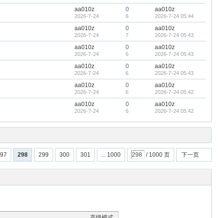
aa010z
0
aa010z
2026-7-24
6
2026-7-24 05:44
aa010z
0
aa010z
2026-7-24
7
2026-7-24 05:43
aa010z
0
aa010z
2026-7-24
6
2026-7-24 05:43
aa010z
0
aa010z
2026-7-24
6
2026-7-24 05:43
aa010z
0
aa010z
2026-7-24
6
2026-7-24 05:42
aa010z
0
aa010z
2026-7-24
6
2026-7-24 05:42
97
298
299
300
301
... 1000
/ 1000 页
下一页
高级模式