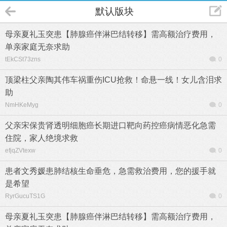
默认版块
母亲夏礼玉突患【肺腺癌伴淋巴结转移】需高额治疗费用，
单亲家庭无奈求助
tEkCSt73zns
0
顶梁柱父亲陶其伟车祸重伤ICU抢救！命悬一线！女儿含泪求
助
NmHKeMyg
0
父亲宋保贵肾透明细胞癌长期进口靶向药控癌病情恶化急需
住院，家人绝境求救
efjqZVtexw
0
患者文秀媛患肺结核生命垂危，急需救治费用，您的援手就
是希望
RyrGucuTS1G
0
母亲夏礼玉突患【肺腺癌伴淋巴结转移】需高额治疗费用，