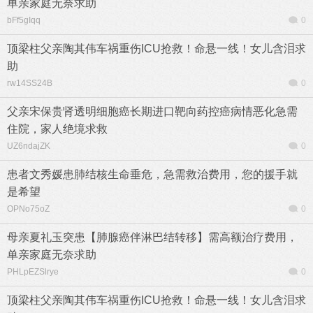
单亲家庭无奈求助
bFf5gIqq
0
顶梁柱父亲陶其伟车祸重伤ICU抢救！命悬一线！女儿含泪求
助
rw14SS24B
0
父亲宋保贵肾透明细胞癌长期进口靶向药控癌病情恶化急需
住院，家人绝境求救
UZ6ndajZK
0
患者文秀媛患肺结核生命垂危，急需救治费用，您的援手就
是希望
OPNo75oZ
0
母亲夏礼玉突患【肺腺癌伴淋巴结转移】需高额治疗费用，
单亲家庭无奈求助
PHLpEZSlrye
0
顶梁柱父亲陶其伟车祸重伤ICU抢救！命悬一线！女儿含泪求