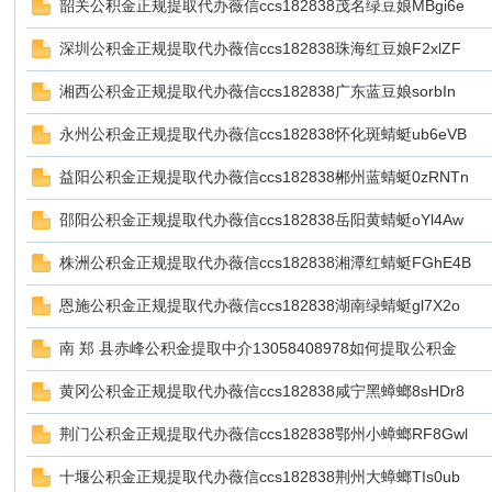
韶关公积金正规提取代办薇信ccs182838茂名绿豆娘MBgi6e
深圳公积金正规提取代办薇信ccs182838珠海红豆娘F2xlZF
sc
湘西公积金正规提取代办薇信ccs182838广东蓝豆娘sorbIn
永州公积金正规提取代办薇信ccs182838怀化斑蜻蜓ub6eVB
益阳公积金正规提取代办薇信ccs182838郴州蓝蜻蜓0zRNTn
邵阳公积金正规提取代办薇信ccs182838岳阳黄蜻蜓oYl4Aw
株洲公积金正规提取代办薇信ccs182838湘潭红蜻蜓FGhE4B
uz!
恩施公积金正规提取代办薇信ccs182838湖南绿蜻蜓gl7X2o
南 郑 县赤峰公积金提取中介13058408978如何提取公积金
黄冈公积金正规提取代办薇信ccs182838咸宁黑蟑螂8sHDr8
荆门公积金正规提取代办薇信ccs182838鄂州小蟑螂RF8Gwl
十堰公积金正规提取代办薇信ccs182838荆州大蟑螂TIs0ub
Bo