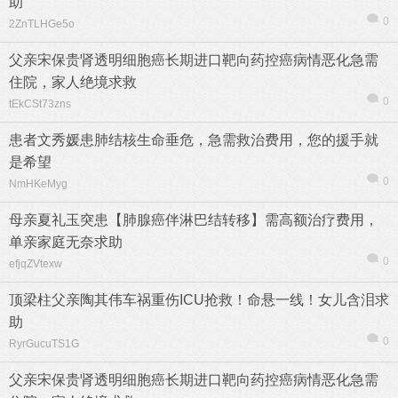
助
0
2ZnTLHGe5o
父亲宋保贵肾透明细胞癌长期进口靶向药控癌病情恶化急需
住院，家人绝境求救
0
tEkCSt73zns
患者文秀媛患肺结核生命垂危，急需救治费用，您的援手就
是希望
0
NmHKeMyg
母亲夏礼玉突患【肺腺癌伴淋巴结转移】需高额治疗费用，
单亲家庭无奈求助
0
efjqZVtexw
顶梁柱父亲陶其伟车祸重伤ICU抢救！命悬一线！女儿含泪求
助
0
RyrGucuTS1G
父亲宋保贵肾透明细胞癌长期进口靶向药控癌病情恶化急需