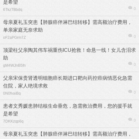
是希望
0
6TkzTBbdq
母亲夏礼玉突患【肺腺癌伴淋巴结转移】需高额治疗费用，
单亲家庭无奈求助
0
oF2aPGrm7Z
顶梁柱父亲陶其伟车祸重伤ICU抢救！命悬一线！女儿含泪求
助
0
gM4WJnB5fn
父亲宋保贵肾透明细胞癌长期进口靶向药控癌病情恶化急需
住院，家人绝境求救
0
0N0fvaiBq
患者文秀媛患肺结核生命垂危，急需救治费用，您的援手就
是希望
0
7DKKzqp6q
母亲夏礼玉突患【肺腺癌伴淋巴结转移】需高额治疗费用，