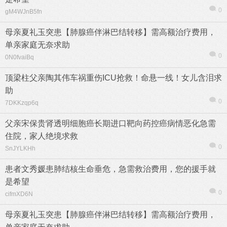
0
gM4WJnB5fn
母亲夏礼玉突患【肺腺癌伴淋巴结转移】需高额治疗费用，
单亲家庭无奈求助
0
0N0fvaiBq
顶梁柱父亲陶其伟车祸重伤ICU抢救！命悬一线！女儿含泪求
助
0
7DKKzqp6q
父亲宋保贵肾透明细胞癌长期进口靶向药控癌病情恶化急需
住院，家人绝境求救
0
SnJYLKHh
患者文秀媛患肺结核生命垂危，急需救治费用，您的援手就
是希望
0
cifmXD6N
母亲夏礼玉突患【肺腺癌伴淋巴结转移】需高额治疗费用，