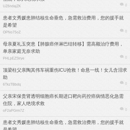
0
UZ6ndajZK
患者文秀媛患肺结核生命垂危，急需救治费用，您的援手就
是希望
0
OPNo75oZ
母亲夏礼玉突患【肺腺癌伴淋巴结转移】需高额治疗费用，
单亲家庭无奈求助
0
PHLpEZSlrye
顶梁柱父亲陶其伟车祸重伤ICU抢救！命悬一线！女儿含泪求
助
0
6TkzTBbdq
父亲宋保贵肾透明细胞癌长期进口靶向药控癌病情恶化急需
住院，家人绝境求救
0
oF2aPGrm7Z
患者文秀媛患肺结核生命垂危，急需救治费用，您的援手就
是希望