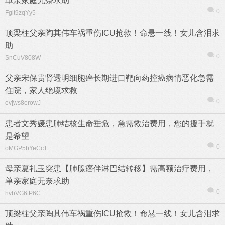
单亲家庭无奈求助
0
Fgit9zqYy5
顶梁柱父亲陶其伟车祸重伤ICU抢救！命悬一线！女儿含泪求
助
0
SnCuV808W
父亲宋保贵肾透明细胞癌长期进口靶向药控癌病情恶化急需
住院，家人绝境求救
0
ev[ws8erowJ
患者文秀媛患肺结核生命垂危，急需救治费用，您的援手就
是希望
0
oMGP5bYeCcT
母亲夏礼玉突患【肺腺癌伴淋巴结转移】需高额治疗费用，
信息
列表
单亲家庭无奈求助
0
hvbVG6tP6C
顶梁柱父亲陶其伟车祸重伤ICU抢救！命悬一线！女儿含泪求