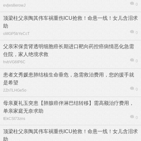
0
ev[ws8erowJ
顶梁柱父亲陶其伟车祸重伤ICU抢救！命悬一线！女儿含泪求
助
0
oMGP5bYeCcT
热帖
用户
版块
搜索
父亲宋保贵肾透明细胞癌长期进口靶向药控癌病情恶化急需
住院，家人绝境求救
0
hvbVG6tP6C
患者文秀媛患肺结核生命垂危，急需救治费用，您的援手就
是希望
0
2ZnTLHGe5o
母亲夏礼玉突患【肺腺癌伴淋巴结转移】需高额治疗费用，
单亲家庭无奈求助
0
tEkCSt73zns
顶梁柱父亲陶其伟车祸重伤ICU抢救！命悬一线！女儿含泪求
助