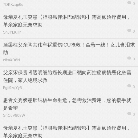
0
7DKKzqp6q
母亲夏礼玉突患【肺腺癌伴淋巴结转移】需高额治疗费用，
单亲家庭无奈求助
0
SnJYLKHh
顶梁柱父亲陶其伟车祸重伤ICU抢救！命悬一线！女儿含泪求
助
0
cifmXD6N
父亲宋保贵肾透明细胞癌长期进口靶向药控癌病情恶化急需
住院，家人绝境求救
0
Fgit9zqYy5
患者文秀媛患肺结核生命垂危，急需救治费用，您的援手就
是希望
0
SnCuV808W
母亲夏礼玉突患【肺腺癌伴淋巴结转移】需高额治疗费用，
单亲家庭无奈求助