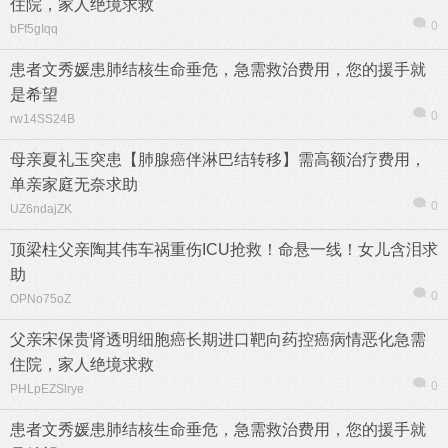
住院，家人绝境求救
0
bFf5gIqq
患者文秀媛患肺结核生命垂危，急需救治费用，您的援手就
是希望
0
rw14SS24B
母亲夏礼玉突患【肺腺癌伴淋巴结转移】需高额治疗费用，
单亲家庭无奈求助
0
UZ6ndajZK
顶梁柱父亲陶其伟车祸重伤ICU抢救！命悬一线！女儿含泪求
助
0
OPNo75oZ
父亲宋保贵肾透明细胞癌长期进口靶向药控癌病情恶化急需
住院，家人绝境求救
0
PHLpEZSlrye
患者文秀媛患肺结核生命垂危，急需救治费用，您的援手就