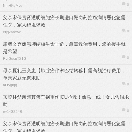
0
NmHKeMyg
父亲宋保贵肾透明细胞癌长期进口靶向药控癌病情恶化急需
住院，家人绝境求救
0
efjqZVtexw
患者文秀媛患肺结核生命垂危，急需救治费用，您的援手就
是希望
0
RyrGucuTS1G
母亲夏礼玉突患【肺腺癌伴淋巴结转移】需高额治疗费用，
单亲家庭无奈求助
0
bFf5gIqq
顶梁柱父亲陶其伟车祸重伤ICU抢救！命悬一线！女儿含泪求
助
0
rw14SS24B
父亲宋保贵肾透明细胞癌长期进口靶向药控癌病情恶化急需
住院，家人绝境求救