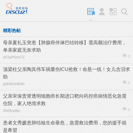
精彩热帖
母亲夏礼玉突患【肺腺癌伴淋巴结转移】需高额治疗费用，
单亲家庭无奈求助
0
oF2aPGrm7Z
顶梁柱父亲陶其伟车祸重伤ICU抢救！命悬一线！女儿含泪求
助
0
gM4WJnB5fn
父亲宋保贵肾透明细胞癌长期进口靶向药控癌病情恶化急需
住院，家人绝境求救
0
0N0fvaiBq
患者文秀媛患肺结核生命垂危，急需救治费用，您的援手就
是希望