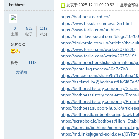
bothbest
发表于 2025-12-11 09:29:53
|
显示全部楼
https://bothbest.carrd.co/
https://www.hssolar.cn/news-25.html
0
512
1118
https://www.foriio.com/bothbest
主题
帖子
积分
https://mushlovesocial.com/blogs/1020
https://drukarnia.com.ua/articles/the-
金牌会员
https://www.foriio.com/works/2075320
https://www.foriio.com/works/2075319/
ar
https://bamboochopsticks.storeinfo.jp/
积分
1118
https://paste.lug.ro/view/86e7c7b8
发消息
https://writexo.com/share/57175a65a40
https://hackmd.io/@bothbest/HySl8Fwf
https://bothbest.tistory.com/entry/Str
https://bothbest.tistory.com/entry/Fr
https://bothbest.tistory.com/entry/Fro
https://bothbest.support-hub.io/articles
https://bothbestbambooflooring.tawk.he
https://scrapbox.io/bothbest/High_St
d
https://kumu.io/bothbest/commercial-g
https://md.linksjugend-solid.de/s/j9YR