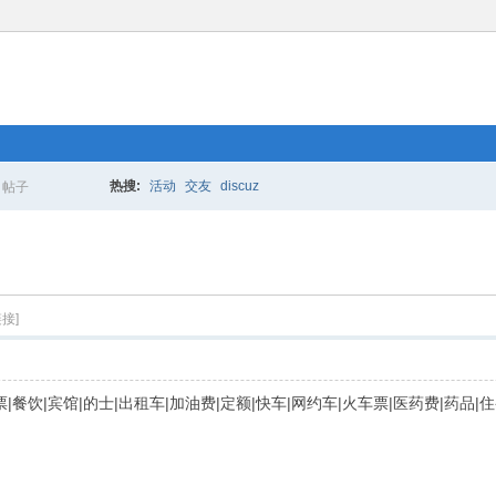
热搜:
活动
交友
discuz
帖子
搜
索
接]
|高铁票|餐饮|宾馆|的士|出租车|加油费|定额|快车|网约车|火车票|医药费|