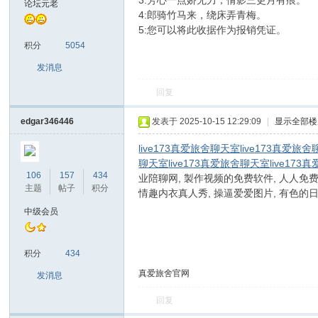
3:芳心一点娇无力，倩影三更月有痕。
论坛元老
4:郎骑竹马来，绕床弄青梅。
5:您可以将此收据作为报销凭证。
sc
积分
5054
发消息
回复
edgar346446
发表于 2025-10-15 12:29:09
|
显示全部楼
live173真爱旅舍聊天室
live173真爱旅
聊天室
live173真爱旅舍聊天室
live17
uz!
106
157
434
业陪聊网, 製作视频的免费软件, 人人免费
主题
帖子
积分
情趣内衣真人秀, 操逼爱爱图片, 有色的
中级会员
积分
434
真爱旅舍官网
发消息
回复
Bo