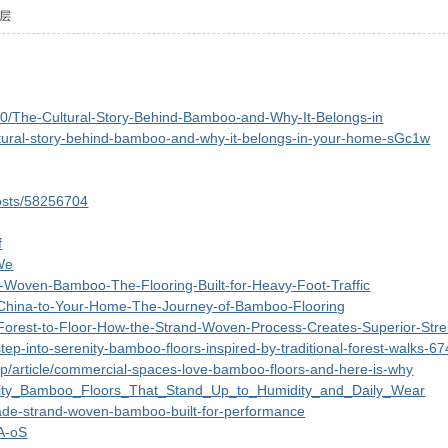
层
00/The-Cultural-Story-Behind-Bamboo-and-Why-It-Belongs-in
cultural-story-behind-bamboo-and-why-it-belongs-in-your-home-sGc1w
posts/58256704
f
We
and-Woven-Bamboo-The-Flooring-Built-for-Heavy-Foot-Traffic
om-China-to-Your-Home-The-Journey-of-Bamboo-Flooring
m-Forest-to-Floor-How-the-Strand-Woven-Process-Creates-Superior-Str
/step-into-serenity-bamboo-floors-inspired-by-traditional-forest-walks-6
lp/article/commercial-spaces-love-bamboo-floors-and-here-is-why
ability_Bamboo_Floors_That_Stand_Up_to_Humidity_and_Daily_Wear
rade-strand-woven-bamboo-built-for-performance
mA-oS