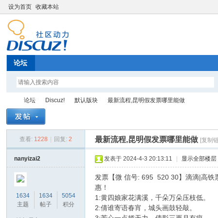
设为首页
收藏本站
论坛
论坛
Discuz!
默认版块
最新流程,昆明假发票哪里能做
最新流程,昆明假发票哪里能做
查看:
1228
|
回复:
2
[复制链
Di
»
›
›
›
nanyizai2
发表于 2024-4-3 20:13:11
|
显示全部楼层
发票【微 信号: 695 520 30】滴滴
惠！
1634
1634
5054
1:黄四娘家花满溪，千朵万朵压枝低。
主题
帖子
积分
2:倩谁寄语春宵，城头画鼓轻敲。