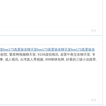
举报
天室
live173真爱旅舍聊天室
live173真爱旅舍聊天室
live173真爱旅舍
v影院, 繁星网视频聊天室, 9158虚拟视讯, 寂寞午夜交友聊天室, 专
, 成人视讯, 台湾真人秀视频, 999咪咪色网, 好看的三级小说推荐,
举报