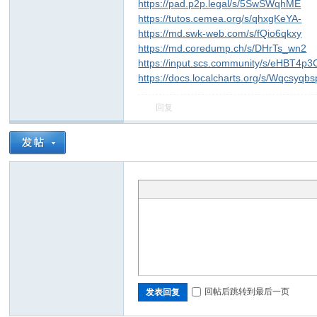
https://pad.p2p.legal/s/5SwSWqhME
https://tutos.cemea.org/s/qhxgKeYA-
https://md.swk-web.com/s/fQio6qkxy
https://md.coredump.ch/s/DHrTs_wn2
https://input.scs.community/s/eHBT4p3
https://docs.localcharts.org/s/Wqcsyqbs
回复
回帖后跳转到最后一页
发表回复