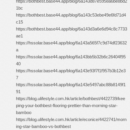
https://bothbest.base44.app/blog/6a143d87e5958a6be8bd2
1bc
https://bothbest.base44.app/blog/6a143c53ebe49e6fd71d4
c15
https://bothbest.base44.app/blog/6a143d3a6e6d94c8c7733
ae1
https://hssolar.base44.app/blog/6a143a565f7c9d74df23632
a
https://hssolar.base44.app/blog/6a143bb5b32b6c26404f95
40
https://hssolar.base44.app/blog/6a143e93f7f1f957b3b12e3
7
https://hssolar.base44.app/blog/6a143e5497abc88b8149f1
91
https://blog.ulifestyle.com.hk/article/bothbest/4422739/kee
ping-your-bothbest-flooring-prettier-than-morning-star-
bamboo
https://blog.ulifestyle.com.hk/article/econice/4422741/morn
ing-star-bamboo-vs-bothbest