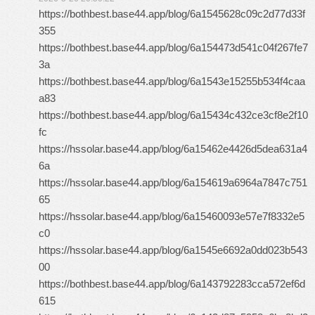
https://bothbest.base44.app/blog/6a1545628c09c2d77d33f
355
https://bothbest.base44.app/blog/6a154473d541c04f267fe7
3a
https://bothbest.base44.app/blog/6a1543e15255b534f4caa
a83
https://bothbest.base44.app/blog/6a15434c432ce3cf8e2f10
fc
https://hssolar.base44.app/blog/6a15462e4426d5dea631a4
6a
https://hssolar.base44.app/blog/6a154619a6964a7847c751
65
https://hssolar.base44.app/blog/6a15460093e57e7f8332e5
c0
https://hssolar.base44.app/blog/6a1545e6692a0dd023b543
00
https://bothbest.base44.app/blog/6a143792283cca572ef6d
615