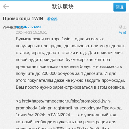
默认版块
回复
Промокоды 1WIN
看全部
m1WIN2024nal
楼主
点击重新加载
2024-4-23 15:10:51
收藏
Букмекерская контора 1win – одна из самых
популярных площадок, где пользователи могут делать
ставки, играть, делать ставки и т. д. Для привлечения
новой аудитории данная букмекерская контора
предлагает новичкам отличный бонус – возможность
получить до 200 000 бонусов за 4 депозита. И для
этого покупателям даже не нужно вводить промокоды.
Вам просто нужно зарегистрироваться в этом сервисе.
<a href=https://mmocenter.ru/blog/promokod-1win-
promokody-1vin-pri-registracii-na-segodnya/>Промокод
1вин</a> 2024: m1WIN2024 — это уникальный код,
который необходимо указать при регистрации для
получения бонуса 500% до 75 000 рублей. Это