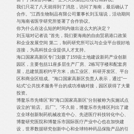
我们只花了八天就得到了消息，访问了海南，最后确认了
合作。"江西生物制品有限公司董事长刘玉瑞说，活动期间
与海南省医学研究所签署了合作协议。
你为什么在这么短的时间内做出这么大的决定？
刘玉瑞对记者说 "首先，我们要海南的自由贸易港口政策
和企业发展空间 第二，制药研究所可以与企业平台很好地
连接，为高科技企业提供人才支持。
海口国家高新区专门划拨了159亩土地建设新药产业创新
园区，主要包括11座多层生产厂房、2栋写字楼和配套房
屋，总建筑面积约平方米，由工业区、科研开发区、平台
区和商业区组成。"海口国家高新区负责人表示，通过"一
站式"公共技术服务平台的成功准确对接，园区获得了大量
投资。
博鳌乐市先锋区"和"海口国家高新区"分别被称为实施试点
设立的"前店、后厂"。"不久前，博鳌乐市先锋区列出了建
立全球创新制药机械改造中心、先进医疗科技转化中心、
博鳌研究医院和博鳌乐市国际医疗产业中心也在加快建
设，世界数据研究创新中心和全球特种药品保险产品的引