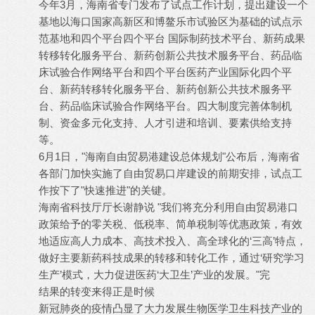
今年3月，海南省专门发布了试点工作计划，提出建设一个
基地以海口国家高新区和博鳌乐市试验区为基础的试点示
范基地和四个平台四个平台 国际制药技术平台、新药成果
转移转化服务平台、新药创新公共技术服务平台、药品临
床试验合作网络平台和四个平台医药产业国际化四个平
台、新药转移转化服务平台、新药创新公共技术服务平
台、药品临床试验合作网络平台。四大制度完善体制机
制、资金多元化支持、人才引进和培训、要素供给支持
等。
6月1日，"海南自由贸易港建设总体规划"公布后，海南省
各部门加快实施了自由贸易口岸建设的前期安排，试点工
作按下了"快速推进"的关键。
海南省科技厅厅长谢静说 "我们将充分利用自由贸易港口
政策给予的零关税、低税率、简单税制等优惠政策，有效
地适应高人力成本、高技术投入、高全球化的‘三高’特点，
做好主要新药科技成果的转移和转化工作，通过‘研究学习
生产’模式，大力促进医药‘大卫生’产业的发展。"完
结果的转变来得正是时候
新冠肺炎的疫情凸显了大力发展生物医学卫生科技产业的