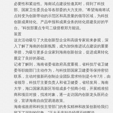
必要性和紧迫性。海南试点建设恰逢其时，得到了科技
部、国家卫生委员会等各部委的大力支持。"希望海南将试
点转变为创新带动的示范区和高质量的领导区域，为科技
创新成果转化、产品申报和成果业务的转化搭建良好的平
台。"科技部重点专司二级督察郑方能说。
装置
这次活动吸引了大批创新型企业和高级专家前来参观，深
入了解了海南的创新氛围，成为加快推进试点建设的重要
举措，为吸引更多企业家到海南创新创业，促进成果转化
奠定了良好的基础。
记者了解到，海南省委省政府高度重视，省科技厅省卫健
委等职能部门主动作为，与科技部国家卫建委等保持密切
联系，主动对接新药创制企业团队需求特别是今年7月，由
省领导，科技厅主要负责人和省卫健委，省经发局，海南
大学，海口国家高新区等组成多个招商小组，开展精准招
商和项目对接，找准对象，逐一走访国内创新龙头医药企
业，宣讲海南自由贸易港政策。
海南省政府和科技主管部门的务实精神和政策创新给我们
留下了深刻的印象。"正大天庆副总经理石锦辉说。