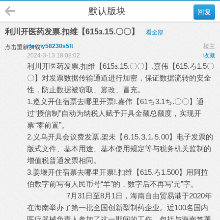
默认版块
回复
利川开医药发票.扣维【615з.15.〇〇】
看全部
rtevny58230s5ft
楼主
点击重新加载
2024-3-13 18:08:02
收藏
利川开医药发票.扣维【615з.15.〇〇】.嘉伟【615.ろ1.5〇
〇】对发票数据传输通道进行加密，保证数据流转的安全
性，防止数据被窃取、篡改、冒充。
1.遵义开住宿票去哪里开票!.嘉伟【61ち3.1ち.〇〇】通
过“授信制”自动为纳税人赋予开具金额总额度，实现开
票“零前置”。
2.义乌开具会议费发票.架未【⒍15.⒊1.⒌00】电子发票的
版式文件、基本用途、基本使用规定等与税务机关监制的
增值税普通发票相同。
3.姜堰开住宿票去哪里开票!.扣维【615.ろ1.500】用阿拉
伯数字前写有人民币号“羊”的．数字后不再写‘元”字。
7月31日至8月1日，海南自由贸易港于2020年
在海南举办了第一批全国创新型制药企业。近100名国内
医疗器械负责人参加了这一期间的工作，包括与海南签署